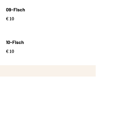
09-Fisch
€ 10
10-Fisch
€ 10
KONTAKTIERE UNS
BEI ANLIEGEN, FRAGEN
UND ANREGUNGEN
Vorname
Nachname